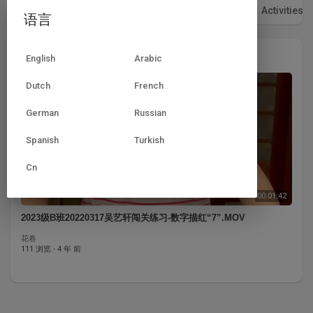
视频
播放列表
点赞视频
Activities
语言
点赞视频
English
Arabic
Dutch
French
German
Russian
Spanish
Turkish
Cn
00:01:42
2023级B班20220317吴艺轩闯关练习-数字描红“7”.MOV
花卷
111 浏览
·
4 年 前