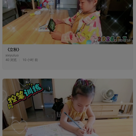
00:02:16
《立秋》
xieyuluo
40 浏览
|
10 小时 前