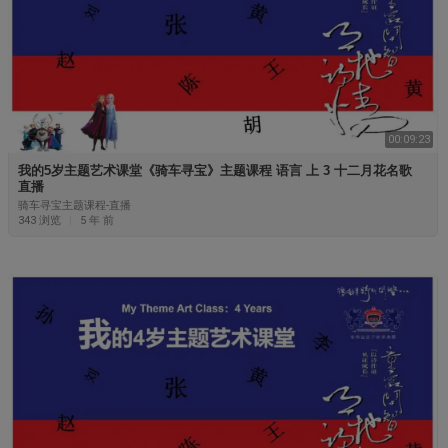
00:09:23
我的5岁主题艺术课堂《骑车寻宝》主题课程 语言 上 3 十二月花名歌
直播
骑车寻宝主题课程-直播
343 浏览
|
5 年 前