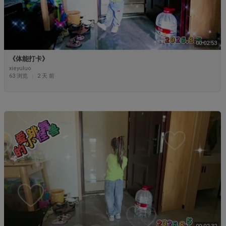
00:02:53
《体能打卡》
xieyuluo
63 浏览
|
2 天 前