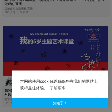
做成的 直播
缤纷超市主题课程-直播
385 浏览
|
5 年 前
本网站使用cookies以确保您在我们的网站上
00:11:40
获得最佳体验。
了解更多
⁣⁣⁣我的5岁主题艺术课堂 《⁣骑车寻宝》主题课程 语言 上 2 一东 天对地 雨
对风 直播
骑车寻宝主题课程-直播
知道了！
320 浏览
|
5 年 前