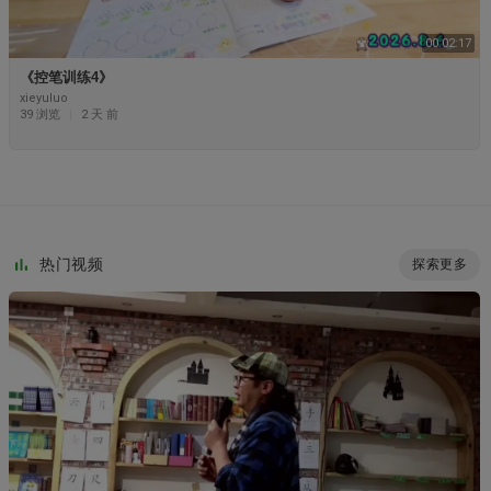
00:02:17
《控笔训练4》
xieyuluo
39 浏览
|
2 天 前
热门视频
探索更多