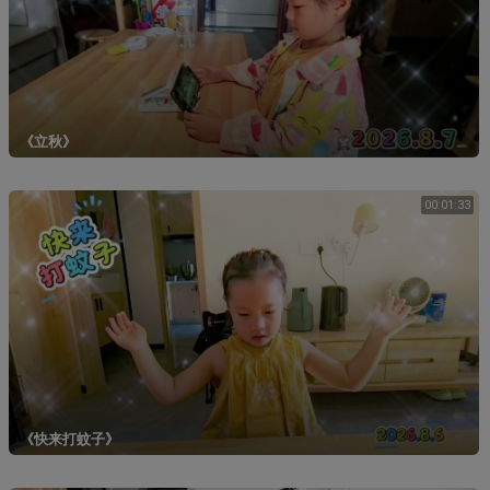
《立秋》
00:01:33
《快来打蚊子》