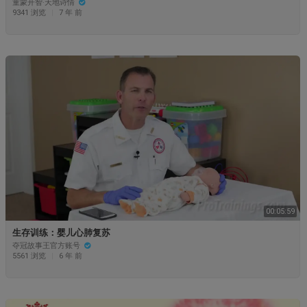
童蒙开智·天地诗情
9341 浏览
|
7 年 前
00:05:59
生存训练：婴儿心肺复苏
夺冠故事王官方账号
5561 浏览
|
6 年 前