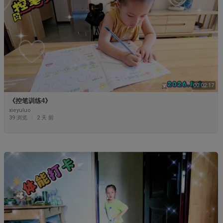
00:02:17
《控笔训练4》
xieyuluo
39 浏览
|
2 天 前