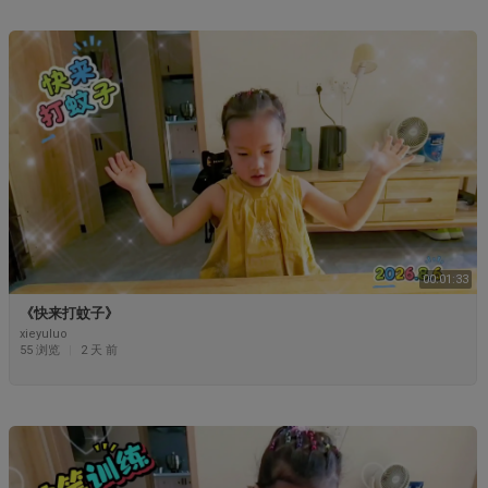
00:01:33
《快来打蚊子》
xieyuluo
55 浏览
|
2 天 前