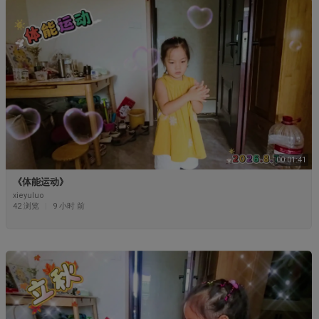
00:01:41
《体能运动》
xieyuluo
42 浏览
|
9 小时 前