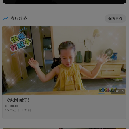
流行趋势
探索更多
00:01:33
《快来打蚊子》
xieyuluo
55 浏览
|
2 天 前