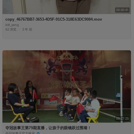
00:00:41
copy_46767BB7-3653-4D5F-91C5-318E63DC9084.mov
kitl_yang
62 浏览
|
2 年 前
00:27:25
夺冠故事王第79期直播，让孩子的眼镜跃过围墙！
夺冠故事王官方账号