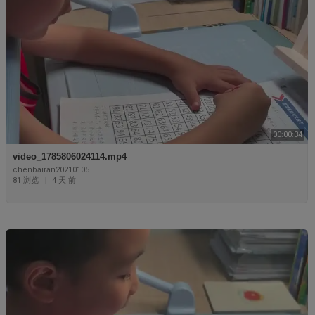
00:00:34
video_1785806024114.mp4
chenbairan20210105
81 浏览
|
4 天 前