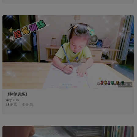
00:03:16
《控笔训练》
xieyuluo
63 浏览
|
3 天 前