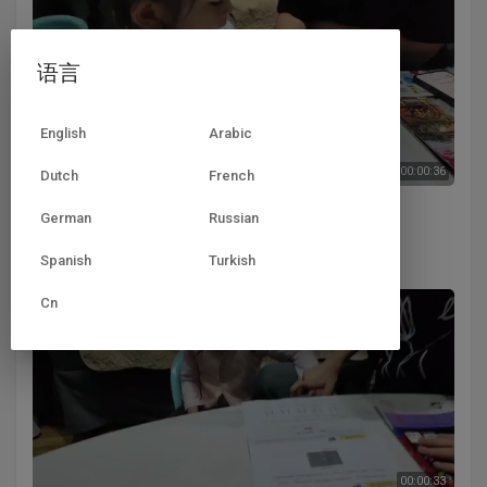
语言
English
Arabic
00:00:36
Dutch
French
中a班 刘芳妤 钢琴 人 牙.mp4
German
Russian
hayden
86 浏览
·
1 年 前
Spanish
Turkish
Cn
00:00:33