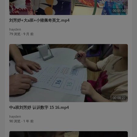
00:01:00
刘芳妤+大a班+小猪佩奇英文.mp4
hayden
79 浏览
·
9 月 前
00:00:27
中a班刘芳妤 认识数字 15 16.mp4
hayden
90 浏览
·
1 年 前