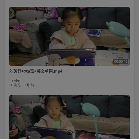
00:00:46
刘芳妤+大a班+英文单词.mp4
hayden
80 浏览
·
9 月 前