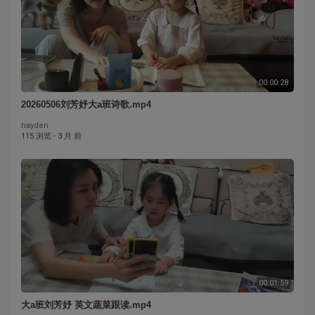
00:00:28
20260506刘芳妤大a班诗歌.mp4
hayden
115 浏览
·
3 月 前
00:01:59
大a班刘芳妤 英文蔬菜跟读.mp4