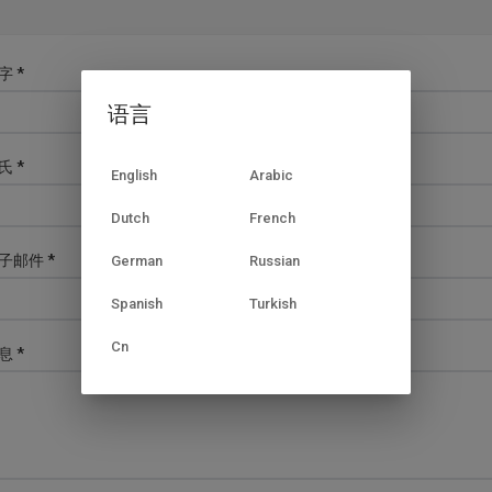
字 *
语言
氏 *
English
Arabic
Dutch
French
子邮件 *
German
Russian
Spanish
Turkish
Cn
息 *