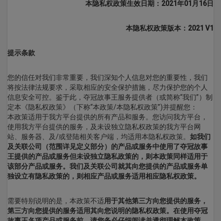
本隐私权政策生效日期：202
1
年
01
月
1
6日
本隐私权政策版本：202
1
V
1
提示条款
您的信任对我们非常重要，我们深知个人信息对您的重要性，我们
将按法律法规要求，采取相应的安全保护措施，尽力保护您的个人
信息安全可控。鉴于此，夺冠故事王服务提供者（或简称“我们”）制
定本《隐私权政策》（下称“本政策/本隐私权政策”)并提醒您：
本政策适用于我方平台提供的所有产品和服务。您访问我方平台，
使用我方平台提供的服务，及未设独立隐私权政策的我方平台网
站、服务器、及/或登陆相关客户端，均适用本隐私权政策。
如我们
及关联公司（范围详见定义部分）的产品或服务中使用了
夺冠故事
王
提供的产品或服务但未设独立隐私政策的，则本政策同样适用于
该部分产品或服务。我们及关联公司就其向您提供的产品或服务单
独设立有隐私政策的，则相应产品或服务适用相应隐私权政策。
需要特别说明的是，本政策不适
用于其他第三方向您提供的服务，
第三方向您提供的服务适用其向您说明的隐私权政策。在使用
夺冠
故事王
各项产品或服务前，请您务必仔细阅读并透彻理解本政策，