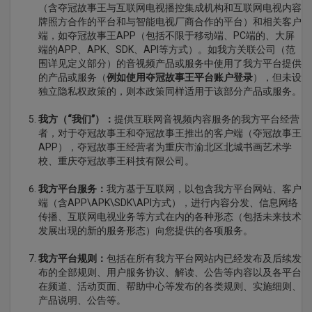
（含夺冠故事王与互联网电视播控集成机构和互联网电视内容
牌照方合作的平台和与智能电视厂商合作的平台）和相关客户
端，如夺冠故事王APP（包括不限于移动端、PC端的、大屏
端的APP、APK、SDK、API等方式）。如我方关联公司（范
围详见定义部分）的音视频产品或服务中使用了我方平台提供
的产品或服务（
例如使用
夺冠故事王
平台账户登录
），但未设
独立隐私权政策的，则本政策同样适用于该部分产品或服务。
我方（“我们”）：
提供互联网音视频内容服务的我方平台经营
者，对于夺冠故事王和夺冠故事王推出的客户端（夺冠故事王
APP），夺冠故事王经营者为重庆市渝北区北城书画艺术学
校、重庆夺冠故事王科技有限公司。
我方平台服务：
我方基于互联网，以包含我方平台网站、客户
端（含APP\APK\SDK\API方式），进行内容分发、信息网络
传播、互联网电视业务等方式在内的各种形态（包括未来技术
发展出现的新的服务形态）向您提供的各项服务。
我方平台规则：
包括在所有我方平台网站内已经发布及后续发
布的全部规则、用户服务协议、解读、公告等内容以及各平台
在频道、活动页面、帮助中心等发布的各类规则、实施细则、
产品说明、公告等。