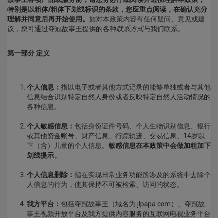
特别是以粗体/粗体下划线标识的条款，您应重点阅读，在确认充分
理解并同意后再开始使用。
如对本政策内容有任何疑问、意见或建
议，您可通过夺冠故事王提供的各种
联系方式
与我们联系。
第一部分 定义
个人信息：
指以电子或者其他方式记录的能够单独或者与其他
信息结合识别特定自然人身份或者反映特定自然人活动情况的
各种信息。
个人敏感信息：
包括身份证件号码、个人生物识别信息、银行
或其他资金账号、财产信息、行踪轨迹、交易信息、14岁以
下（含）儿童的个人信息。
敏感信息在本政策中会做加粗加下
划线提示。
个人信息删除：
指在实现日常业务功能所涉及的系统中去除个
人信息的行为，使其保持不可被检索、访问的状态。
我方平台：
包括夺冠故事王（域名为 jlpapa.com）、夺冠故
事王视频开放平台及我方提供内容服务的互联网电视业务平台