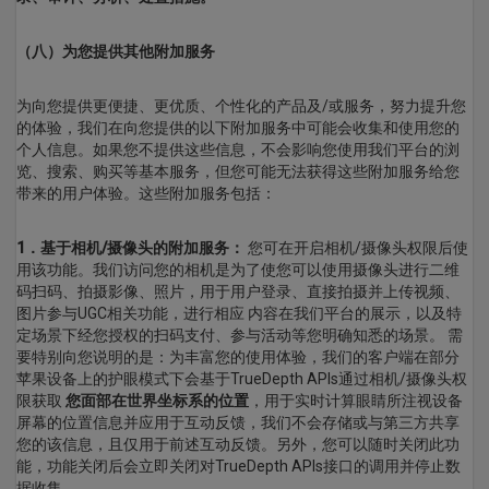
（八）为您提供其他附加服务
为向您提供更便捷、更优质、个性化的产品及/或服务，努力提升您
的体验，我们在向您提供的以下附加服务中可能会收集和使用您的
个人信息。如果您不提供这些信息，不会影响您使用我们平台的浏
览、搜索、购买等基本服务，但您可能无法获得这些附加服务给您
带来的用户体验。这些附加服务包括：
1．基于相机/摄像头的附加服务：
您可在开启相机/摄像头权限后使
用该功能。我们访问您的相机是为了使您可以使用摄像头进行二维
码扫码、拍摄影像、照片，用于用户登录、直接拍摄并上传视频、
图片参与UGC相关功能，进行相应 内容在我们平台的展示，以及特
定场景下经您授权的扫码支付、参与活动等您明确知悉的场景。 需
要特别向您说明的是：为丰富您的使用体验，我们的客户端在部分
苹果设备上的护眼模式下会基于TrueDepth APIs通过相机/摄像头权
限获取
您面部在世界坐标系的位置
，用于实时计算眼睛所注视设备
屏幕的位置信息并应用于互动反馈，我们不会存储或与第三方共享
您的该信息，且仅用于前述互动反馈。另外，您可以随时关闭此功
能，功能关闭后会立即关闭对TrueDepth APIs接口的调用并停止数
据收集。