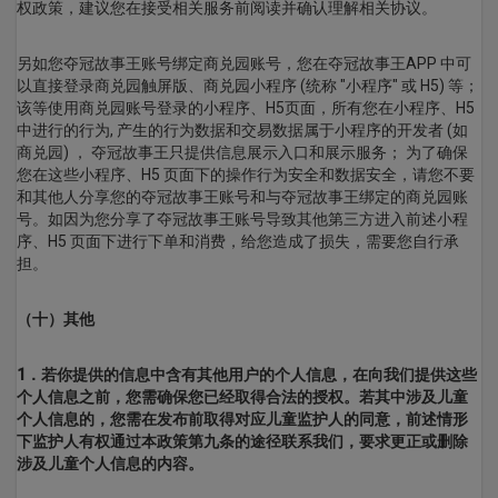
权政策，建议您在接受相关服务前阅读并确认理解相关协议。
另如您夺冠故事王账号绑定商兑园账号，您在夺冠故事王APP 中可
以直接登录商兑园触屏版、商兑园小程序 (统称 "小程序" 或 H5) 等；
该等使用商兑园账号登录的小程序、H5页面，所有您在小程序、H5
中进行的行为, 产生的行为数据和交易数据属于小程序的开发者 (如
商兑园) ， 夺冠故事王只提供信息展示入口和展示服务； 为了确保
您在这些小程序、H5 页面下的操作行为安全和数据安全，请您不要
和其他人分享您的夺冠故事王账号和与夺冠故事王绑定的商兑园账
号。如因为您分享了夺冠故事王账号导致其他第三方进入前述小程
序、H5 页面下进行下单和消费，给您造成了损失，需要您自行承
担。
（十）其他
1．若你提供的信息中含有其他用户的个人信息，在向我们提供这些
个人信息之前，您需确保您已经取得合法的授权。若其中涉及儿童
个人信息的，您需在发布前取得对应儿童监护人的同意，前述情形
下监护人有权通过本政策第九条的途径联系我们，要求更正或删除
涉及儿童个人信息的内容。