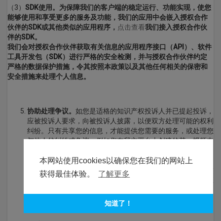
（3）
SDK使用。为保障我们的客户端的稳定运行、功能实现，使您
能够使用和享受更多的服务及功能，我们的应用中会嵌入授权合作
伙伴的SDK或其他类似的应用程序，
点击查看
我们接入授权合作伙
伴的SDK
。
我们会对授权合作伙伴获取有关信息的应用程序接口（API）、软件
工具开发包（SDK）进行严格的安全检测，并与授权合作伙伴约定
严格的数据保护措施，令其按照本政策以及其他任何相关的保密和
安全措施来处理个人信息。
协助处理争议。
如您是适格的知识产权投诉人并已提起投诉，
应被投诉人要求，向被投诉人披露，以便双方处理可能的权利
纠纷。只有共享您的信息，才能提供您需要的服务，或处理您
与他人的纠纷或争议。例如您在我方平台上创建的某一视频内
容被指控知识产权侵权或内容违规，如交易任何投诉一方、司
本网站使用cookies以确保您在我们的网站上
法机构或行政执法机构提出信息披露请求的，我方会视情况向
该上述机构提供被投诉用户的联络方式等必要信息，以促成交
获得最佳体验。
了解更多
纠纷的解决。我方平台仅在法律有明确规定的情况下承担相应
的法律责任。
知道了！