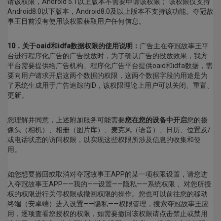
请该权限，Android 5.1以上版本不需要申请该权限； 该权限仅支持
Android8.0以下版本，Android8.0及以上版本不支持该功能。夺冠故
事王目前没有使用该权限获取用户任何信息。
10．关于oaid和idfa数据权限的使用说明：
广告主在夺冠故事王平
台进行程序化广告的广告投放时，为了确认广告的投放效果，我方
平台需要提供给广告机构、程序化广告平台提供oaid和idfa数据，需
要向用户请求开启这两个数据的权限，这两个数据字段的用途是为
了系统生成用于广告追踪的ID，该权限理论上用户可以关闭、重置、
更新。
您理解并同意，上述附加服务可能需要
您在您的设备中开启
您的摄
像头（相机）、相册（图片库）、麦克风（语音）、日历、位置及/
或电话状态的访问权限，以实现这些权限所涉及信息的收集和使
用。
如您想要撤回或取消对夺冠故事王APP的某一项权限设置，请您进
入夺冠故事王APP——我的——设置——隐私——系统权限， 对您所授
权的权限进行关停权限或撤回权限的操作。您也可以前往您的移动
终端（安卓端）进入设置——隐私——权限管理，搜索夺冠故事王应
用，逐项查看您授权的权限，如需要撤回该权限请点击禁止或禁用