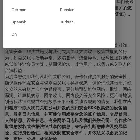
为确认交易状态及为您提供会员VIP售后与争议解决服务，我们会通
过您基于交易所选择的支付机构、支付方式等收集与交易相关的
您
German
Russian
的交易、支付信息（如IOS端的IAP支付的交易凭证和收费凭证）。
Spanish
Turkish
（七）安全保障功能
Cn
风险识别：我们可能使用您的个人信息以预防、发现、调查欺诈、
危害安全、非法或违反与我们或其关联方协议、政策或规则的行
为，如会员账号活动异常、多端登录、流量异常、经常性退款请求
或低价转让会员卡等，从而保护您、其他用户，或我方或关联方的
合法权益。
为提高您使用我们及我们关联公司、合作伙伴提供服务的安全性，
确保操作环境安全与识别会员账号异常状态，保护您或其他用户或
公众的人身财产安全免遭侵害，更好地预防钓鱼网站、欺诈、网络
漏洞、计算机病毒、网络攻击、网络侵入等安全风险，更准确地识
别违反法律法规或夺冠故事王平台相关协议规则的情况，
我们在应
用程序中嵌入我们关联公司开发的应用安全SDK收集您的设备信
息、服务日志信息，并可能使用或整合您的账户信息、交易信息、
支付信息、设备信息、有关网络日志以及我们关联公司、合作伙伴
取得您授权或依据法律共享的信息，来综合判断您账户及交易风
险、进行身份验证、检测及防范安全事件，并依法采取必要的记
录、审计、分析、处置措施。