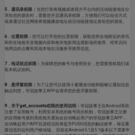
5
．
通讯录权限：
当您打算将视频或者我方平台内的活动链接地址分
享给您的朋友时，需要您开启通讯录权限，方便我们可以短信方式
或者通过社交网络将视频播放地址或活动链接地址发给您的朋友。
6
．
位置权限：
您可以打开您的位置权限，获取您所在地附近的资讯
和所在地相关音视频内容和相关电影周边观影场所推荐、经常访问
地周边的点餐和其他本地生活服务等推荐信息。
7
．
电话状态权限：
为保障您的账号与使用安全，您需要授权我们读
取本机识别码。
8
．
悬浮窗权限：
为了让您可以使用小窗播放功能和能够让通知信息
触达到您，夺冠故事王APP会请求您的悬浮窗权限。
9．关于get_accounts权限的使用说明：
夺冠故事王在Android系统
注册了应用账号，利用安卓系统的账号同步机制，夺冠故事王注册
的应用账号接到系统相关通知会自动唤起用户的夺冠故事王APP，
自动唤起用户APP后进程活跃将提升PUSH消息的触达效率，保证重
要信息到达到用户移动端。 目前在Android 5.1及5.1版本以下需要申