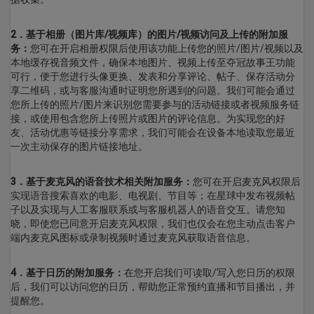
2．基于相册（图片库/视频库）的图片/视频访问及上传的附加服
务：
您可在开启相册权限后使用该功能上传您的照片/图片/视频以及
本地缓存视音频文件，确保本地图片、视频上传至夺冠故事王功能
可行，便于您进行头像更换、发表和分享评论、帖子、保存活动分
享二维码，或与客服沟通时证明您所遇到的问题。我们可能会通过
您所上传的照片/图片来识别您需要参与的活动链接或者视频服务链
接，或使用包含您所上传照片或图片的评论信息。为实现您的好
友、活动优惠等链接分享需求，我们可能会在设备本地读取您最近
一次主动保存的图片链接地址。
3．基于麦克风的语音技术相关附加服务：
您可在开启麦克风权限后
实现语音搜索喜欢的电影、电视剧、节目等；在星球中发布视频帖
子以及实现与人工客服联系或与客服机器人的语音交互。请您知
晓，即使您已同意开启麦克风权限，我们也仅会在您主动点击客户
端内麦克风图标或录制视频时通过麦克风获取语音信息。
4．基于日历的附加服务：
在您开启我们可读取/写入您日历的权限
后，我们可以访问您的日历，帮助您正常预约直播和节目播出，并
提醒您。