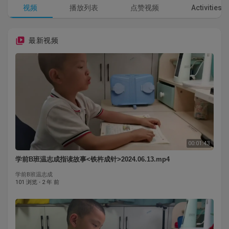
视频
播放列表
点赞视频
Activities
最新视频
00:01:43
学前B班温志成指读故事<铁杵成针>2024.06.13.mp4
学前B班温志成
101 浏览
·
2 年 前