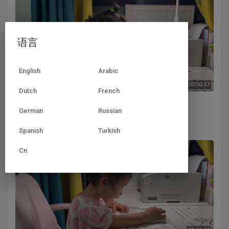
语言
English
Arabic
00:00:37
Dutch
French
中B班温欣认读汉字里、外、关、多 2024.06.07.mov
German
Russian
学前B班温志成
57 浏览
·
2 年 前
Spanish
Turkish
Cn