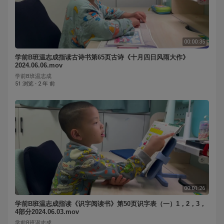
00:00:35
学前B班温志成指读古诗书第65页古诗《十月四日风雨大作》
2024.06.06.mov
学前B班温志成
51 浏览
·
2 年 前
00:01:26
学前B班温志成指读《识字阅读书》第50页识字表（一）1，2，3，
4部分2024.06.03.mov
学前B班温志成