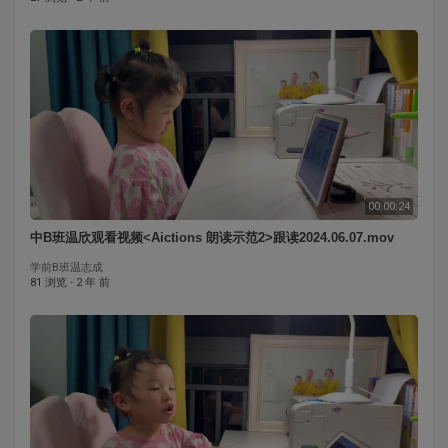
00:00:24
中B班温欣观看视频<Aictions 朗读示范2>跟读2024.06.07.mov
学前B班温志成
81 浏览
·
2 年 前