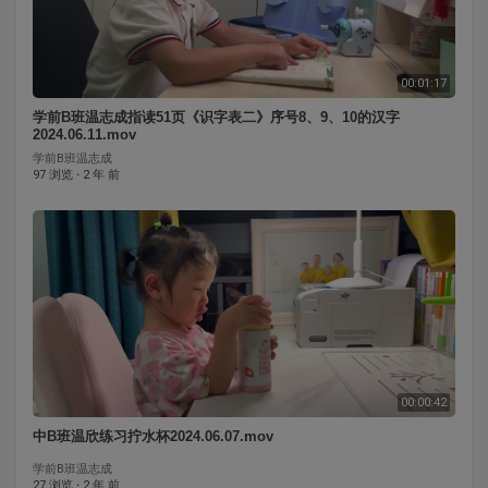
00:01:17
学前B班温志成指读51页《识字表二》序号8、9、10的汉字
2024.06.11.mov
学前B班温志成
97 浏览
·
2 年 前
00:00:42
中B班温欣练习拧水杯2024.06.07.mov
学前B班温志成
27 浏览
·
2 年 前