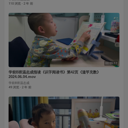
110 浏览
·
2 年 前
00:01:17
学前B班温志成⁣指读《识字阅读书》第42页《滥竽充数》
2024.06.04.mov
学前B班温志成
49 浏览
·
2 年 前